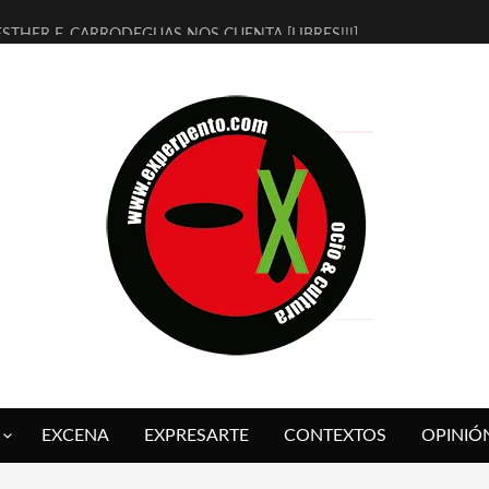
ESTHER F. CARRODEGUAS NOS CUENTA [LIBRES!!!]
[TERRA DE GUAPES] DE SANDRA MONFORT
[ELECTRA JONDA] DE JUAN GUERRERO ZAMORA
TIMBRE 4, LA ESCUELA DEL DIRECTOR TEATRAL CLAUDIO TOLCACHI
30 AÑOS (NO ES NADA) DE LA KATARSIS DEL TOMATAZO
MILITARES JUDÍAS EN #EXVITA
D’BALDOMEROS REINVENTAN [BITÁCORA 3.0] EN EXVITA
MARSHALL FLASH PRESENTA EN EXVITA [RELATIVA SENCILLEZ]
JOFRE BARDAGÍ EN EXVITA INTERPRETANDO A SERRAT
YORCH PRESENTA [CURSO DE ARMONÍA PERSECUTORIA] EN EXVITA
EXCENA
EXPRESARTE
CONTEXTOS
OPINIÓ