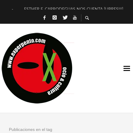
ESTHER F. CARRODEGUAS NOS CUENTA [LIBRES!!!]
[TERRA DE GUAPES] DE SANDRA MONFORT
[ELECTRA JONDA] DE JUAN GUERRERO ZAMORA
TIMBRE 4, LA ESCUELA DEL DIRECTOR TEATRAL CLAUDIO 
30 AÑOS (NO ES NADA) DE LA KATARSIS DEL TOMATAZO
MILITARES JUDÍAS EN #EXVITA
D’BALDOMEROS REINVENTAN [BITÁCORA 3.0] EN EXVITA
MARSHALL FLASH PRESENTA EN EXVITA [RELATIVA SENCILL
JOFRE BARDAGÍ EN EXVITA INTERPRETANDO A SERRAT
YORCH PRESENTA [CURSO DE ARMONÍA PERSECUTORIA] EN
Publicaciones en el tag