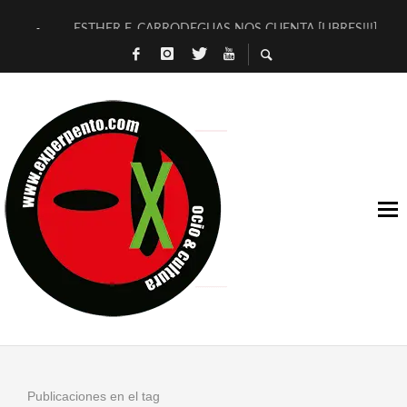
ESTHER F. CARRODEGUAS NOS CUENTA [LIBRES!!!]
[TERRA DE GUAPES] DE SANDRA MONFORT
[ELECTRA JONDA] DE JUAN GUERRERO ZAMORA
TIMBRE 4, LA ESCUELA DEL DIRECTOR TEATRAL CLAUDIO 
30 AÑOS (NO ES NADA) DE LA KATARSIS DEL TOMATAZO
MILITARES JUDÍAS EN #EXVITA
D’BALDOMEROS REINVENTAN [BITÁCORA 3.0] EN EXVITA
MARSHALL FLASH PRESENTA EN EXVITA [RELATIVA SENCILL
JOFRE BARDAGÍ EN EXVITA INTERPRETANDO A SERRAT
YORCH PRESENTA [CURSO DE ARMONÍA PERSECUTORIA] EN
Publicaciones en el tag