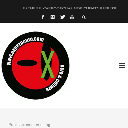
ESTHER F. CARRODEGUAS NOS CUENTA [LIBRES!!!]
[TERRA DE GUAPES] DE SANDRA MONFORT
[ELECTRA JONDA] DE JUAN GUERRERO ZAMORA
TIMBRE 4, LA ESCUELA DEL DIRECTOR TEATRAL CLAUDIO 
30 AÑOS (NO ES NADA) DE LA KATARSIS DEL TOMATAZO
MILITARES JUDÍAS EN #EXVITA
D’BALDOMEROS REINVENTAN [BITÁCORA 3.0] EN EXVITA
MARSHALL FLASH PRESENTA EN EXVITA [RELATIVA SENCILL
JOFRE BARDAGÍ EN EXVITA INTERPRETANDO A SERRAT
YORCH PRESENTA [CURSO DE ARMONÍA PERSECUTORIA] EN
Publicaciones en el tag