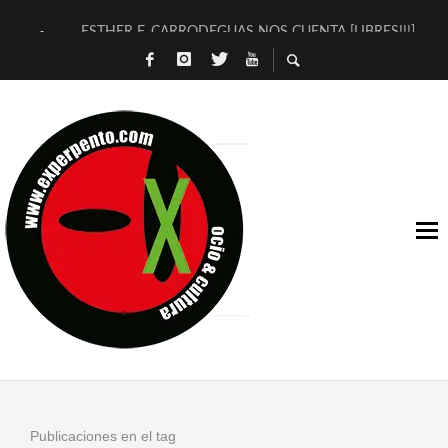
ESTHER F. CARRODEGUAS NOS CUENTA [LIBRES!!!]
[TERRA DE GUAPES] DE SANDRA MONFORT
[ELECTRA JONDA] DE JUAN GUERRERO ZAMORA
TIMBRE 4, LA ESCUELA DEL DIRECTOR TEATRAL CLAUDIO 
30 AÑOS (NO ES NADA) DE LA KATARSIS DEL TOMATAZO
MILITARES JUDÍAS EN #EXVITA
D’BALDOMEROS REINVENTAN [BITÁCORA 3.0] EN EXVITA
MARSHALL FLASH PRESENTA EN EXVITA [RELATIVA SENCILL
JOFRE BARDAGÍ EN EXVITA INTERPRETANDO A SERRAT
YORCH PRESENTA [CURSO DE ARMONÍA PERSECUTORIA] EN
Publicaciones en el tag