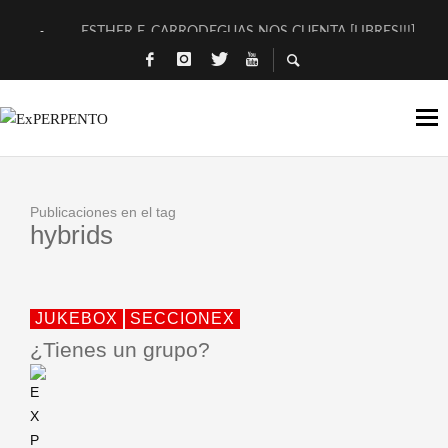
ESTHER F. CARRODEGUAS NOS CUENTA [LIBRES!!!]
[TERRA DE GUAPES] DE SANDRA MONFORT
[ELECTRA JONDA] DE JUAN GUERRERO ZAMORA
TIMBRE 4, LA ESCUELA DEL DIRECTOR TEATRAL CLAUDIO 
30 AÑOS (NO ES NADA) DE LA KATARSIS DEL TOMATAZO
Publicaciones en el tag
MILITARES JUDÍAS EN #EXVITA
hybrids
D’BALDOMEROS REINVENTAN [BITÁCORA 3.0] EN EXVITA
MARSHALL FLASH PRESENTA EN EXVITA [RELATIVA SENCILL
JUKEBOX
SECCIONEX
JOFRE BARDAGÍ EN EXVITA INTERPRETANDO A SERRAT
¿Tienes un grupo?
YORCH PRESENTA [CURSO DE ARMONÍA PERSECUTORIA] EN