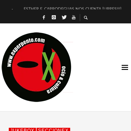
ESTHER F. CARRODEGUAS NOS CUENTA [LIBRES!!!]
[TERRA DE GUAPES] DE SANDRA MONFORT
[ELECTRA JONDA] DE JUAN GUERRERO ZAMORA
TIMBRE 4, LA ESCUELA DEL DIRECTOR TEATRAL CLAUDIO 
30 AÑOS (NO ES NADA) DE LA KATARSIS DEL TOMATAZO
MILITARES JUDÍAS EN #EXVITA
D’BALDOMEROS REINVENTAN [BITÁCORA 3.0] EN EXVITA
MARSHALL FLASH PRESENTA EN EXVITA [RELATIVA SENCILL
JOFRE BARDAGÍ EN EXVITA INTERPRETANDO A SERRAT
YORCH PRESENTA [CURSO DE ARMONÍA PERSECUTORIA] EN
JUKEBOX
SECCIONEX