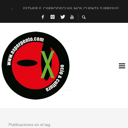
ESTHER F. CARRODEGUAS NOS CUENTA [LIBRES!!!]
[TERRA DE GUAPES] DE SANDRA MONFORT
[ELECTRA JONDA] DE JUAN GUERRERO ZAMORA
TIMBRE 4, LA ESCUELA DEL DIRECTOR TEATRAL CLAUDIO 
30 AÑOS (NO ES NADA) DE LA KATARSIS DEL TOMATAZO
MILITARES JUDÍAS EN #EXVITA
D’BALDOMEROS REINVENTAN [BITÁCORA 3.0] EN EXVITA
MARSHALL FLASH PRESENTA EN EXVITA [RELATIVA SENCILL
JOFRE BARDAGÍ EN EXVITA INTERPRETANDO A SERRAT
YORCH PRESENTA [CURSO DE ARMONÍA PERSECUTORIA] EN
Publicaciones en el tag