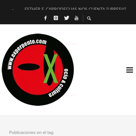
ESTHER F. CARRODEGUAS NOS CUENTA [LIBRES!!!]
[TERRA DE GUAPES] DE SANDRA MONFORT
[ELECTRA JONDA] DE JUAN GUERRERO ZAMORA
TIMBRE 4, LA ESCUELA DEL DIRECTOR TEATRAL CLAUDIO 
30 AÑOS (NO ES NADA) DE LA KATARSIS DEL TOMATAZO
MILITARES JUDÍAS EN #EXVITA
D’BALDOMEROS REINVENTAN [BITÁCORA 3.0] EN EXVITA
MARSHALL FLASH PRESENTA EN EXVITA [RELATIVA SENCILL
JOFRE BARDAGÍ EN EXVITA INTERPRETANDO A SERRAT
YORCH PRESENTA [CURSO DE ARMONÍA PERSECUTORIA] EN
Publicaciones en el tag