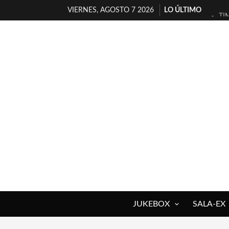
VIERNES, AGOSTO 7 2026
LO ÚLTIMO
TI
30
MI
D’
MA
JO
YO
MA
«N
[A
JUKEBOX
SALA-EX