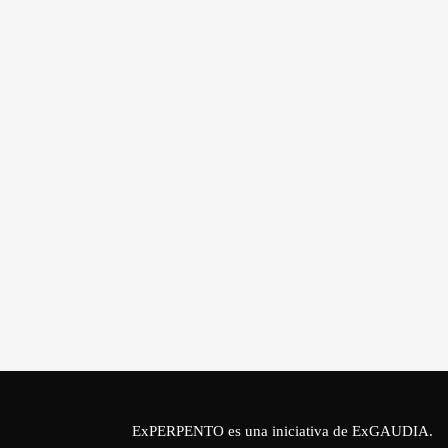
ExPERPENTO es una iniciativa de
ExGAUDIA
.