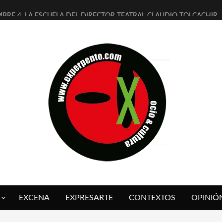
MBRE 4, LA ESCUELA DEL DIRECTOR TEATRAL CLAUDIO TOLCACHIR
 AÑOS (NO ES NADA) DE LA KATARSIS DEL TOMATAZO
LITARES JUDÍAS EN #EXVITA
BALDOMEROS REINVENTAN [BITÁCORA 3.0] EN EXVITA
RSHALL FLASH PRESENTA EN EXVITA [RELATIVA SENCILLEZ]
FRE BARDAGÍ EN EXVITA INTERPRETANDO A SERRAT
RCH PRESENTA [CURSO DE ARMONÍA PERSECUTORIA] EN EXVITA
GALÍ SARE NOS EXPLICA [DESCASADA]
O TENGO PUTOS SUEÑOS»
 FUEGO] DE ESTEL DÍAZ
EXCENA
EXPRESARTE
CONTEXTOS
OPINIÓ