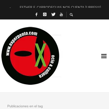
ESTHER F. CARRODEGUAS NOS CUENTA [LIBRES!!!]
[TERRA DE GUAPES] DE SANDRA MONFORT
[ELECTRA JONDA] DE JUAN GUERRERO ZAMORA
TIMBRE 4, LA ESCUELA DEL DIRECTOR TEATRAL CLAUDIO 
30 AÑOS (NO ES NADA) DE LA KATARSIS DEL TOMATAZO
MILITARES JUDÍAS EN #EXVITA
D’BALDOMEROS REINVENTAN [BITÁCORA 3.0] EN EXVITA
MARSHALL FLASH PRESENTA EN EXVITA [RELATIVA SENCILL
JOFRE BARDAGÍ EN EXVITA INTERPRETANDO A SERRAT
YORCH PRESENTA [CURSO DE ARMONÍA PERSECUTORIA] EN
Publicaciones en el tag