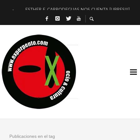
ESTHER F. CARRODEGUAS NOS CUENTA [LIBRES!!!]
[TERRA DE GUAPES] DE SANDRA MONFORT
[ELECTRA JONDA] DE JUAN GUERRERO ZAMORA
TIMBRE 4, LA ESCUELA DEL DIRECTOR TEATRAL CLAUDIO 
30 AÑOS (NO ES NADA) DE LA KATARSIS DEL TOMATAZO
MILITARES JUDÍAS EN #EXVITA
D’BALDOMEROS REINVENTAN [BITÁCORA 3.0] EN EXVITA
MARSHALL FLASH PRESENTA EN EXVITA [RELATIVA SENCILL
JOFRE BARDAGÍ EN EXVITA INTERPRETANDO A SERRAT
YORCH PRESENTA [CURSO DE ARMONÍA PERSECUTORIA] EN
Publicaciones en el tag