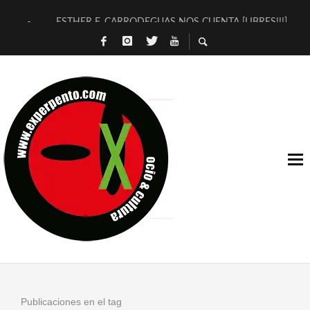
ESTHER F. CARRODEGUAS NOS CUENTA [LIBRES!!!]
[TERRA DE GUAPES] DE SANDRA MONFORT
[ELECTRA JONDA] DE JUAN GUERRERO ZAMORA
TIMBRE 4, LA ESCUELA DEL DIRECTOR TEATRAL CLAUDIO 
30 AÑOS (NO ES NADA) DE LA KATARSIS DEL TOMATAZO
MILITARES JUDÍAS EN #EXVITA
D’BALDOMEROS REINVENTAN [BITÁCORA 3.0] EN EXVITA
MARSHALL FLASH PRESENTA EN EXVITA [RELATIVA SENCILL
JOFRE BARDAGÍ EN EXVITA INTERPRETANDO A SERRAT
YORCH PRESENTA [CURSO DE ARMONÍA PERSECUTORIA] EN
Publicaciones en el tag