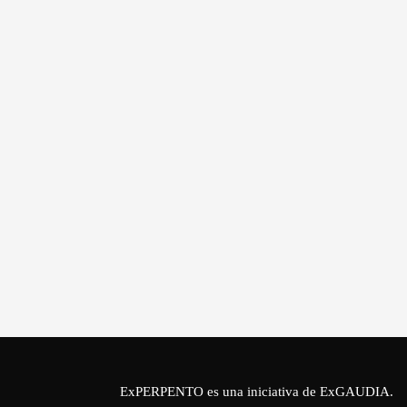
ExPERPENTO es una iniciativa de
ExGAUDIA
.