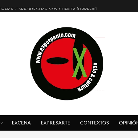
THER F. CARRODEGUAS NOS CUENTA [LIBRES!!!]
ERRA DE GUAPES] DE SANDRA MONFORT
LECTRA JONDA] DE JUAN GUERRERO ZAMORA
MBRE 4, LA ESCUELA DEL DIRECTOR TEATRAL CLAUDIO TOLCACHIR
 AÑOS (NO ES NADA) DE LA KATARSIS DEL TOMATAZO
LITARES JUDÍAS EN #EXVITA
BALDOMEROS REINVENTAN [BITÁCORA 3.0] EN EXVITA
RSHALL FLASH PRESENTA EN EXVITA [RELATIVA SENCILLEZ]
FRE BARDAGÍ EN EXVITA INTERPRETANDO A SERRAT
RCH PRESENTA [CURSO DE ARMONÍA PERSECUTORIA] EN EXVITA
EXCENA
EXPRESARTE
CONTEXTOS
OPINIÓ