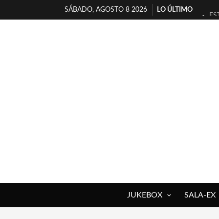
SÁBADO, AGOSTO 8 2026
LO ÚLTIMO
ES
[T
[E
TI
30
MI
D’
MA
JO
YO
JUKEBOX
SALA-EX