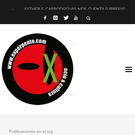
ESTHER F. CARRODEGUAS NOS CUENTA [LIBRES!!!]
[TERRA DE GUAPES] DE SANDRA MONFORT
[ELECTRA JONDA] DE JUAN GUERRERO ZAMORA
TIMBRE 4, LA ESCUELA DEL DIRECTOR TEATRAL CLAUDIO 
30 AÑOS (NO ES NADA) DE LA KATARSIS DEL TOMATAZO
MILITARES JUDÍAS EN #EXVITA
D’BALDOMEROS REINVENTAN [BITÁCORA 3.0] EN EXVITA
MARSHALL FLASH PRESENTA EN EXVITA [RELATIVA SENCILL
JOFRE BARDAGÍ EN EXVITA INTERPRETANDO A SERRAT
YORCH PRESENTA [CURSO DE ARMONÍA PERSECUTORIA] EN
Publicaciones en el tag