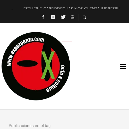
ESTHER F. CARRODEGUAS NOS CUENTA [LIBRES!!!]
[TERRA DE GUAPES] DE SANDRA MONFORT
[ELECTRA JONDA] DE JUAN GUERRERO ZAMORA
TIMBRE 4, LA ESCUELA DEL DIRECTOR TEATRAL CLAUDIO 
30 AÑOS (NO ES NADA) DE LA KATARSIS DEL TOMATAZO
MILITARES JUDÍAS EN #EXVITA
D’BALDOMEROS REINVENTAN [BITÁCORA 3.0] EN EXVITA
MARSHALL FLASH PRESENTA EN EXVITA [RELATIVA SENCILL
JOFRE BARDAGÍ EN EXVITA INTERPRETANDO A SERRAT
YORCH PRESENTA [CURSO DE ARMONÍA PERSECUTORIA] EN
Publicaciones en el tag