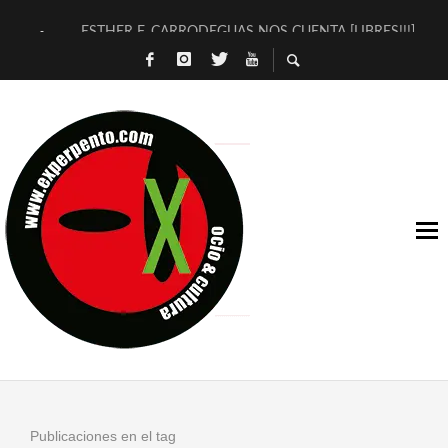
ESTHER F. CARRODEGUAS NOS CUENTA [LIBRES!!!]
[TERRA DE GUAPES] DE SANDRA MONFORT
[ELECTRA JONDA] DE JUAN GUERRERO ZAMORA
TIMBRE 4, LA ESCUELA DEL DIRECTOR TEATRAL CLAUDIO 
30 AÑOS (NO ES NADA) DE LA KATARSIS DEL TOMATAZO
MILITARES JUDÍAS EN #EXVITA
D’BALDOMEROS REINVENTAN [BITÁCORA 3.0] EN EXVITA
MARSHALL FLASH PRESENTA EN EXVITA [RELATIVA SENCILL
JOFRE BARDAGÍ EN EXVITA INTERPRETANDO A SERRAT
YORCH PRESENTA [CURSO DE ARMONÍA PERSECUTORIA] EN
Publicaciones en el tag