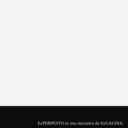
ExPERPENTO es una iniciativa de
ExGAUDIA
.