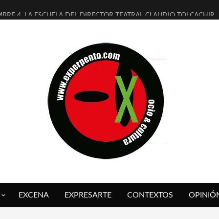
MBRE 4, LA ESCUELA DEL DIRECTOR TEATRAL CLAUDIO TOLCACHIR
 AÑOS (NO ES NADA) DE LA KATARSIS DEL TOMATAZO
LITARES JUDÍAS EN #EXVITA
BALDOMEROS REINVENTAN [BITÁCORA 3.0] EN EXVITA
RSHALL FLASH PRESENTA EN EXVITA [RELATIVA SENCILLEZ]
FRE BARDAGÍ EN EXVITA INTERPRETANDO A SERRAT
RCH PRESENTA [CURSO DE ARMONÍA PERSECUTORIA] EN EXVITA
GALÍ SARE NOS EXPLICA [DESCASADA]
O TENGO PUTOS SUEÑOS»
 FUEGO] DE ESTEL DÍAZ
EXCENA
EXPRESARTE
CONTEXTOS
OPINIÓ