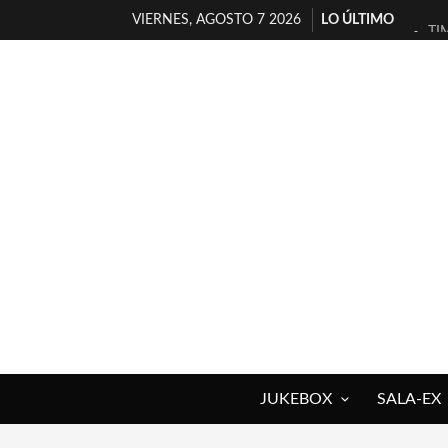
VIERNES, AGOSTO 7 2026
LO ÚLTIMO
TI
30
MI
D’
MA
JO
YO
MA
«N
[A
JUKEBOX
SALA-EX