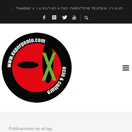
TIMBRE 4, LA ESCUELA DEL DIRECTOR TEATRAL CLAUDIO 
30 AÑOS (NO ES NADA) DE LA KATARSIS DEL TOMATAZO
MILITARES JUDÍAS EN #EXVITA
D’BALDOMEROS REINVENTAN [BITÁCORA 3.0] EN EXVITA
MARSHALL FLASH PRESENTA EN EXVITA [RELATIVA SENCILL
JOFRE BARDAGÍ EN EXVITA INTERPRETANDO A SERRAT
YORCH PRESENTA [CURSO DE ARMONÍA PERSECUTORIA] EN
MAGALÍ SARE NOS EXPLICA [DESCASADA]
«NO TENGO PUTOS SUEÑOS»
[A FUEGO] DE ESTEL DÍAZ
Publicaciones en el tag