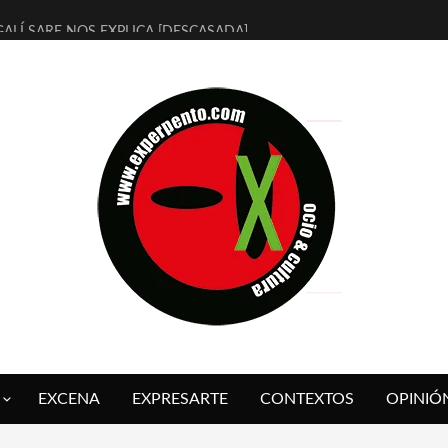
ALÍ SARE NOS EXPLICA [DESCASADA]
 TENGO PUTOS SUEÑOS»
FUEGO] DE ESTEL DÍAZ
 BOLA NEGRA] DE JAVIER CALVO Y JAVIER AMBROSSI
O OVNIES LLEGAN CORRIENDO A ARANDA (SONORAMA Y COSQUÍN
IX CALVO NOS PRESENTA [LAS PALMERAS] (NOVELA DE VAMPIROS V
 SER QUERIDO] DE RODRIGO SOROGOYEN
REVISTA A IVÁN HUMANES POR [EL LIBRO ROJO]
ABAL, ARRABAL, ARRABAL, ARRABEAUX
 ASOMBRO CASUAL A LA MIRADA PURA: [SOBRE ARTE INFANTIL] D
EXCENA
EXPRESARTE
CONTEXTOS
OPINIÓ