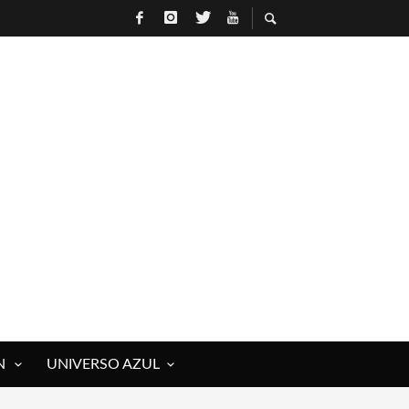
 ROCK)
IVOS Y MUERTOS)
E RAÚL HERRERO
N
UNIVERSO AZUL