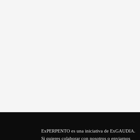
ExPERPENTO es una iniciativa de
ExGAUDIA
.
Si quieres colaborar con nosotros o enviarnos