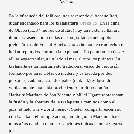
Neticola
En la búsqueda del folklore, nos sorprende el bosque Irati,
lugar encantado para los txalapartaris
Oreka Tx
. En la cima
de Okabe (1.387 metros de altitud) hay una extensa llanura
donde se asienta una de las más importantes necrópolis
prehistóricas de Euskal Herria. Una veintena de cromlechs se
hallan repartidos por toda la explanada. La panorámica desde
allí es espectacular, a un lado el mar, al otro los pirineos. La
txalaparta es un instrumento tradicional vasco de percusión
formado por unas tablas de madera y es tocada por dos
personas, cada una con dos palos (makilak) golpeando
verticalmente una tabla produciendo un ritmo común.
Harkaitz Martínez de San Vicente y Mikel Ugarte representan
la fusión y la abertura de la txalaparta a caminos como el
jazz, el fado o la «world music». Suelen compartir escenario
con Kalakan, el trío que acompañó de gira a Madonna hace
unos años dando a conocer canciones típicas como «Sagarra
jo».