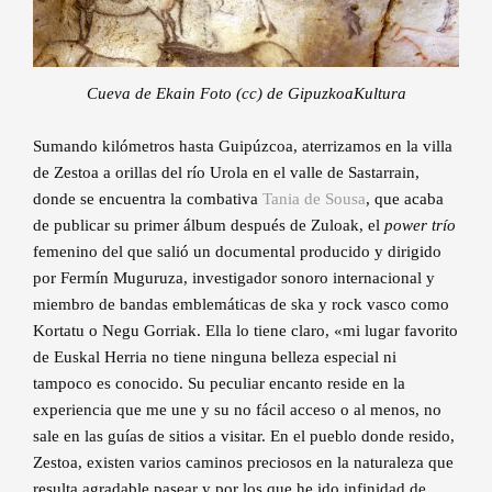
Cueva de Ekain Foto (cc) de GipuzkoaKultura
Sumando kilómetros hasta Guipúzcoa, aterrizamos en la villa
de Zestoa a orillas del río Urola en el valle de Sastarrain,
donde se encuentra la combativa
Tania de Sousa
, que acaba
de publicar su primer álbum después de Zuloak, el
power trío
femenino del que salió un documental producido y dirigido
por Fermín Muguruza, investigador sonoro internacional y
miembro de bandas emblemáticas de ska y rock vasco como
Kortatu o Negu Gorriak. Ella lo tiene claro, «mi lugar favorito
de Euskal Herria no tiene ninguna belleza especial ni
tampoco es conocido. Su peculiar encanto reside en la
experiencia que me une y su no fácil acceso o al menos, no
sale en las guías de sitios a visitar. En el pueblo donde resido,
Zestoa, existen varios caminos preciosos en la naturaleza que
resulta agradable pasear y por los que he ido infinidad de