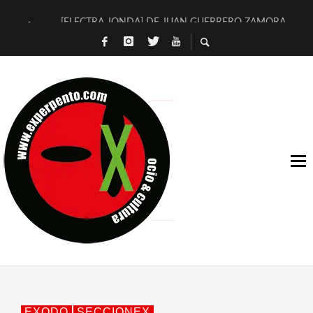
[ELECTRA JONDA] DE JUAN GUERRERO ZAMORA
TIMBRE 4, LA ESCUELA DEL DIRECTOR TEATRAL CLAUDIO 
30 AÑOS (NO ES NADA) DE LA KATARSIS DEL TOMATAZO
MILITARES JUDÍAS EN #EXVITA
D’BALDOMEROS REINVENTAN [BITÁCORA 3.0] EN EXVITA
MARSHALL FLASH PRESENTA EN EXVITA [RELATIVA SENCILL
JOFRE BARDAGÍ EN EXVITA INTERPRETANDO A SERRAT
YORCH PRESENTA [CURSO DE ARMONÍA PERSECUTORIA] EN
MAGALÍ SARE NOS EXPLICA [DESCASADA]
«NO TENGO PUTOS SUEÑOS»
EXODO
SECCIONEX