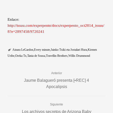
Enlace:
http://issuu.com/experpento/docs/experpento_oct2014_issuu/
8?e=2897458/9720241
Ainara LeGardon
Every minute
Jainko Txiki eta Jostalari Hura
Kirmen
Uribe
Oreka Tx
Tania de Sousa
Travellin Brothers
Willis Drummond
Anterior
Jaume Balagueró presenta [•REC] 4
Apocalipsis
Siguiente
Los archivos secretos de Arizona Baby