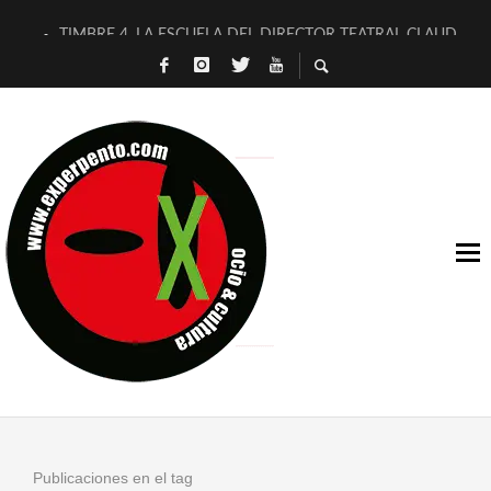
TIMBRE 4, LA ESCUELA DEL DIRECTOR TEATRAL CLAUDIO 
30 AÑOS (NO ES NADA) DE LA KATARSIS DEL TOMATAZO
MILITARES JUDÍAS EN #EXVITA
D’BALDOMEROS REINVENTAN [BITÁCORA 3.0] EN EXVITA
MARSHALL FLASH PRESENTA EN EXVITA [RELATIVA SENCILL
JOFRE BARDAGÍ EN EXVITA INTERPRETANDO A SERRAT
YORCH PRESENTA [CURSO DE ARMONÍA PERSECUTORIA] EN
MAGALÍ SARE NOS EXPLICA [DESCASADA]
«NO TENGO PUTOS SUEÑOS»
[A FUEGO] DE ESTEL DÍAZ
Publicaciones en el tag