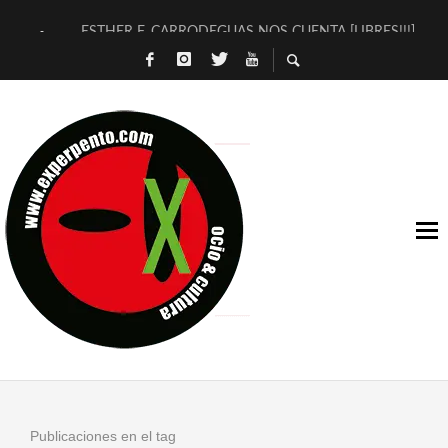
ESTHER F. CARRODEGUAS NOS CUENTA [LIBRES!!!]
[TERRA DE GUAPES] DE SANDRA MONFORT
[ELECTRA JONDA] DE JUAN GUERRERO ZAMORA
TIMBRE 4, LA ESCUELA DEL DIRECTOR TEATRAL CLAUDIO 
30 AÑOS (NO ES NADA) DE LA KATARSIS DEL TOMATAZO
MILITARES JUDÍAS EN #EXVITA
D’BALDOMEROS REINVENTAN [BITÁCORA 3.0] EN EXVITA
MARSHALL FLASH PRESENTA EN EXVITA [RELATIVA SENCILL
JOFRE BARDAGÍ EN EXVITA INTERPRETANDO A SERRAT
YORCH PRESENTA [CURSO DE ARMONÍA PERSECUTORIA] EN
Publicaciones en el tag