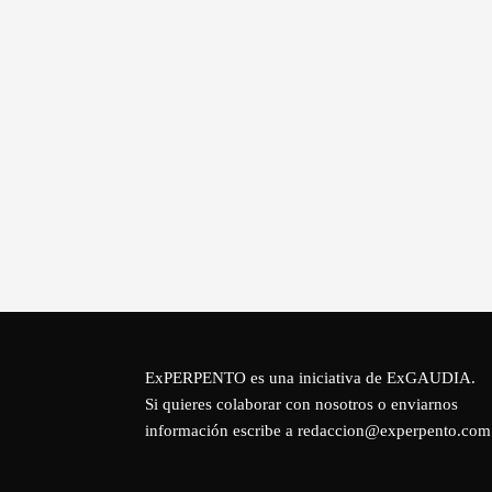
ExPERPENTO es una iniciativa de
ExGAUDIA
.
Si quieres colaborar con nosotros o enviarnos
información escribe a redaccion@experpento.com