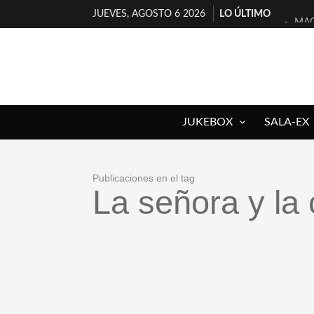
JUEVES, AGOSTO 6 2026
LO ÚLTIMO
MAG
«NO
[A 
[LA
JUKEBOX
SALA-EX
OSL
FÉL
[EL
Publicaciones en el tag
La señora y la 
ENT
ARR
DEL