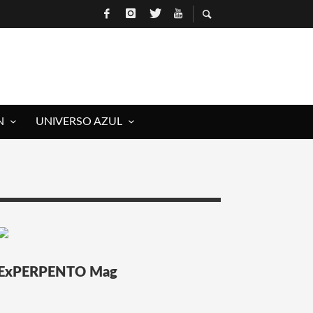
N
UNIVERSO AZUL
 ROCK)
IVOS Y MUERTOS)
E RAÚL HERRERO
ExPERPENTO Mag