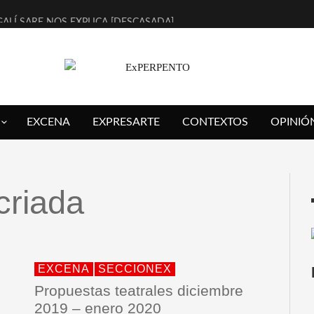
ALÍ SARE NOS EXPLICA [DESCASADA]
 TENGO PUTOS SUEÑOS»
FUEGO] DE ESTEL DÍAZ
 BOLA NEGRA] DE JAVIER CALVO Y JAVIER AMBROSSI
EXCENA
EXPRESARTE
CONTEXTOS
OPINIÓ
O OVNIES LLEGAN CORRIENDO A ARANDA (SONORAMA Y COSQUÍN
IX CALVO NOS PRESENTA [LAS PALMERAS] (NOVELA DE VAMPIROS V
 SER QUERIDO] DE RODRIGO SOROGOYEN
criada
REVISTA A IVÁN HUMANES POR [EL LIBRO ROJO]
ABAL, ARRABAL, ARRABAL, ARRABEAUX
 ASOMBRO CASUAL A LA MIRADA PURA: [SOBRE ARTE INFANTIL] D
EXCENA
SECCIONEX
Propuestas teatrales diciembre
2019 – enero 2020