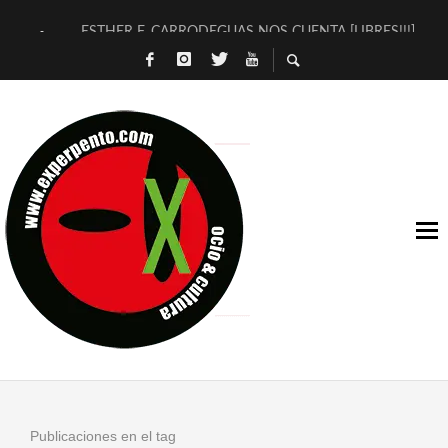
ESTHER F. CARRODEGUAS NOS CUENTA [LIBRES!!!]
[TERRA DE GUAPES] DE SANDRA MONFORT
[ELECTRA JONDA] DE JUAN GUERRERO ZAMORA
TIMBRE 4, LA ESCUELA DEL DIRECTOR TEATRAL CLAUDIO 
30 AÑOS (NO ES NADA) DE LA KATARSIS DEL TOMATAZO
MILITARES JUDÍAS EN #EXVITA
D’BALDOMEROS REINVENTAN [BITÁCORA 3.0] EN EXVITA
MARSHALL FLASH PRESENTA EN EXVITA [RELATIVA SENCILL
JOFRE BARDAGÍ EN EXVITA INTERPRETANDO A SERRAT
YORCH PRESENTA [CURSO DE ARMONÍA PERSECUTORIA] EN
Publicaciones en el tag