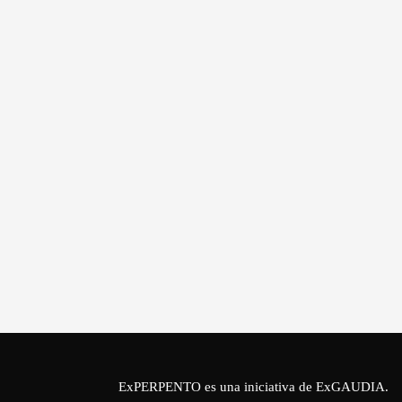
ExPERPENTO es una iniciativa de
ExGAUDIA
.