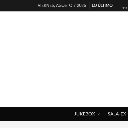
VIERNES, AGOSTO 7 2026
LO ÚLTIMO
TI
30
MI
D’
MA
JO
YO
MA
«N
[A
JUKEBOX
SALA-EX