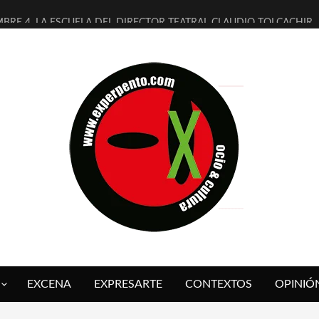
MBRE 4, LA ESCUELA DEL DIRECTOR TEATRAL CLAUDIO TOLCACHIR
 AÑOS (NO ES NADA) DE LA KATARSIS DEL TOMATAZO
LITARES JUDÍAS EN #EXVITA
BALDOMEROS REINVENTAN [BITÁCORA 3.0] EN EXVITA
RSHALL FLASH PRESENTA EN EXVITA [RELATIVA SENCILLEZ]
FRE BARDAGÍ EN EXVITA INTERPRETANDO A SERRAT
RCH PRESENTA [CURSO DE ARMONÍA PERSECUTORIA] EN EXVITA
GALÍ SARE NOS EXPLICA [DESCASADA]
O TENGO PUTOS SUEÑOS»
 FUEGO] DE ESTEL DÍAZ
EXCENA
EXPRESARTE
CONTEXTOS
OPINIÓ