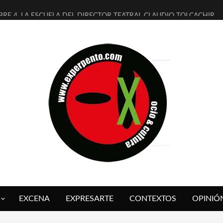
BRE 4, LA ESCUELA DEL DIRECTOR TEATRAL CLAUDIO TOLCACHIR
AÑOS (NO ES NADA) DE LA KATARSIS DEL TOMATAZO
ITARES JUDÍAS EN #EXVITA
ALDOMEROS REINVENTAN [BITÁCORA 3.0] EN EXVITA
SHALL FLASH PRESENTA EN EXVITA [RELATIVA SENCILLEZ]
RE BARDAGÍ EN EXVITA INTERPRETANDO A SERRAT
CH PRESENTA [CURSO DE ARMONÍA PERSECUTORIA] EN EXVITA
ALÍ SARE NOS EXPLICA [DESCASADA]
 TENGO PUTOS SUEÑOS»
FUEGO] DE ESTEL DÍAZ
EXCENA
EXPRESARTE
CONTEXTOS
OPINIÓ