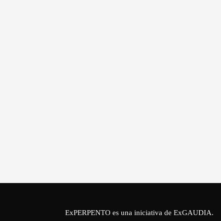
ExPERPENTO es una iniciativa de
ExGAUDIA
.