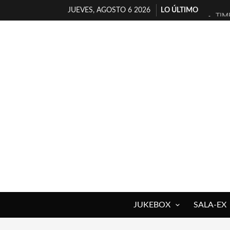
JUEVES, AGOSTO 6 2026
LO ÚLTIMO
TIM
30 
MIL
D’B
MAR
JOF
YOR
MAG
«NO
[A 
JUKEBOX
SALA-EX