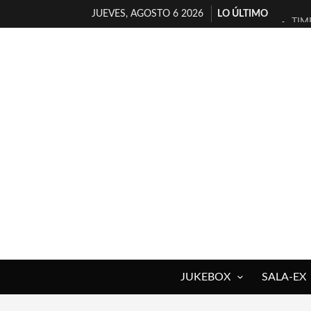
JUEVES, AGOSTO 6 2026
LO ÚLTIMO
TIM
30 
MIL
D’B
MAR
JOF
YOR
MAG
«NO
[A 
JUKEBOX
SALA-EX