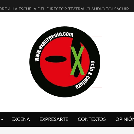
BRE 4, LA ESCUELA DEL DIRECTOR TEATRAL CLAUDIO TOLCACHIR
AÑOS (NO ES NADA) DE LA KATARSIS DEL TOMATAZO
ITARES JUDÍAS EN #EXVITA
ALDOMEROS REINVENTAN [BITÁCORA 3.0] EN EXVITA
SHALL FLASH PRESENTA EN EXVITA [RELATIVA SENCILLEZ]
RE BARDAGÍ EN EXVITA INTERPRETANDO A SERRAT
CH PRESENTA [CURSO DE ARMONÍA PERSECUTORIA] EN EXVITA
ALÍ SARE NOS EXPLICA [DESCASADA]
 TENGO PUTOS SUEÑOS»
FUEGO] DE ESTEL DÍAZ
EXCENA
EXPRESARTE
CONTEXTOS
OPINIÓ