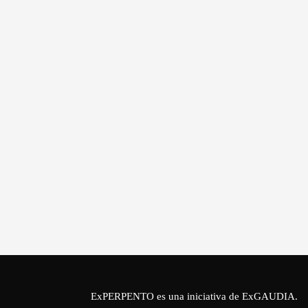
ExPERPENTO es una iniciativa de
ExGAUDIA
.