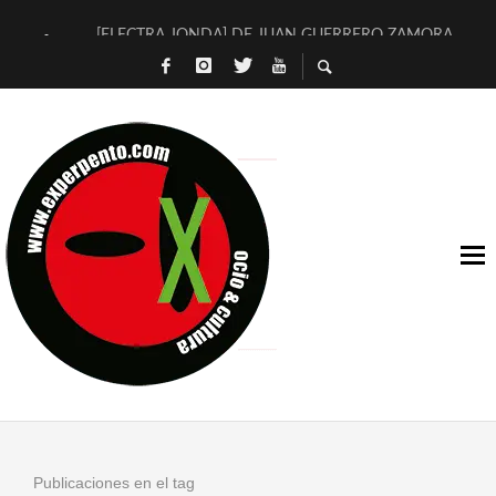
[ELECTRA JONDA] DE JUAN GUERRERO ZAMORA
TIMBRE 4, LA ESCUELA DEL DIRECTOR TEATRAL CLAUDIO 
30 AÑOS (NO ES NADA) DE LA KATARSIS DEL TOMATAZO
MILITARES JUDÍAS EN #EXVITA
D’BALDOMEROS REINVENTAN [BITÁCORA 3.0] EN EXVITA
MARSHALL FLASH PRESENTA EN EXVITA [RELATIVA SENCILL
JOFRE BARDAGÍ EN EXVITA INTERPRETANDO A SERRAT
YORCH PRESENTA [CURSO DE ARMONÍA PERSECUTORIA] EN
MAGALÍ SARE NOS EXPLICA [DESCASADA]
«NO TENGO PUTOS SUEÑOS»
Publicaciones en el tag