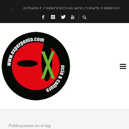
ESTHER F. CARRODEGUAS NOS CUENTA [LIBRES!!!]
[TERRA DE GUAPES] DE SANDRA MONFORT
[ELECTRA JONDA] DE JUAN GUERRERO ZAMORA
TIMBRE 4, LA ESCUELA DEL DIRECTOR TEATRAL CLAUDIO 
30 AÑOS (NO ES NADA) DE LA KATARSIS DEL TOMATAZO
MILITARES JUDÍAS EN #EXVITA
D’BALDOMEROS REINVENTAN [BITÁCORA 3.0] EN EXVITA
MARSHALL FLASH PRESENTA EN EXVITA [RELATIVA SENCILL
JOFRE BARDAGÍ EN EXVITA INTERPRETANDO A SERRAT
YORCH PRESENTA [CURSO DE ARMONÍA PERSECUTORIA] EN
Publicaciones en el tag