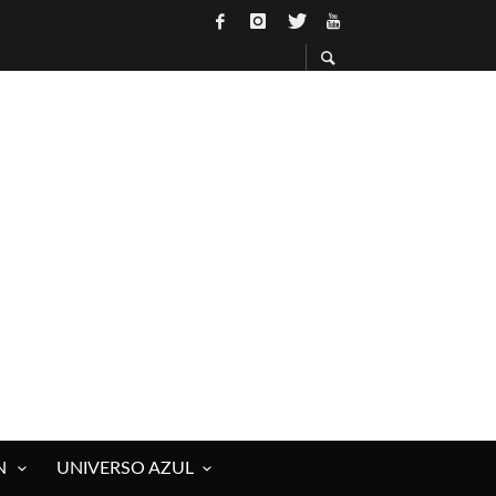
QUÍN ROCK)
OS VIVOS Y MUERTOS)
L] DE RAÚL HERRERO
N
UNIVERSO AZUL