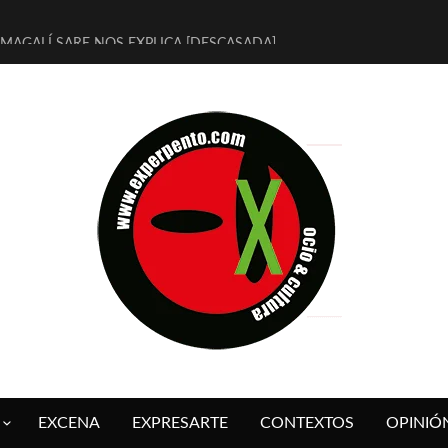
MAGALÍ SARE NOS EXPLICA [DESCASADA]
«NO TENGO PUTOS SUEÑOS»
[A FUEGO] DE ESTEL DÍAZ
[LA BOLA NEGRA] DE JAVIER CALVO Y JAVIER AMBROSSI
OSLO OVNIES LLEGAN CORRIENDO A ARANDA (SONORAMA Y COS
FÉLIX CALVO NOS PRESENTA [LAS PALMERAS] (NOVELA DE VAMPIR
[EL SER QUERIDO] DE RODRIGO SOROGOYEN
ENTREVISTA A IVÁN HUMANES POR [EL LIBRO ROJO]
ARRABAL, ARRABAL, ARRABAL, ARRABEAUX
DEL ASOMBRO CASUAL A LA MIRADA PURA: [SOBRE ARTE INFANTI
EXCENA
EXPRESARTE
CONTEXTOS
OPINIÓ