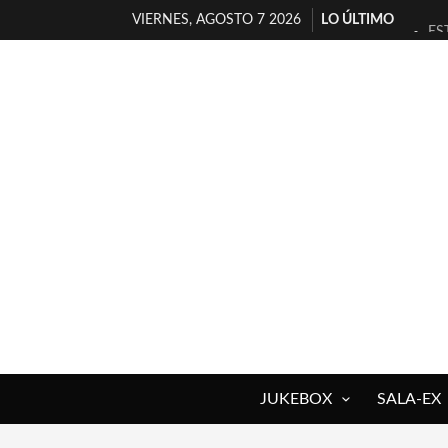
VIERNES, AGOSTO 7 2026
LO ÚLTIMO
ES
[T
[E
TI
30
MI
D’
MA
JO
YO
JUKEBOX
SALA-EX