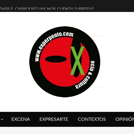
THER F. CARRODEGUAS NOS CUENTA [LIBRES!!!]
ERRA DE GUAPES] DE SANDRA MONFORT
LECTRA JONDA] DE JUAN GUERRERO ZAMORA
MBRE 4, LA ESCUELA DEL DIRECTOR TEATRAL CLAUDIO TOLCACHIR
 AÑOS (NO ES NADA) DE LA KATARSIS DEL TOMATAZO
LITARES JUDÍAS EN #EXVITA
BALDOMEROS REINVENTAN [BITÁCORA 3.0] EN EXVITA
RSHALL FLASH PRESENTA EN EXVITA [RELATIVA SENCILLEZ]
FRE BARDAGÍ EN EXVITA INTERPRETANDO A SERRAT
RCH PRESENTA [CURSO DE ARMONÍA PERSECUTORIA] EN EXVITA
EXCENA
EXPRESARTE
CONTEXTOS
OPINIÓ