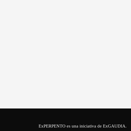
ExPERPENTO es una iniciativa de
ExGAUDIA
.