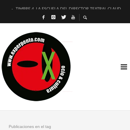
TIMBRE 4, LA ESCUELA DEL DIRECTOR TEATRAL CLAUDIO 
30 AÑOS (NO ES NADA) DE LA KATARSIS DEL TOMATAZO
MILITARES JUDÍAS EN #EXVITA
D’BALDOMEROS REINVENTAN [BITÁCORA 3.0] EN EXVITA
MARSHALL FLASH PRESENTA EN EXVITA [RELATIVA SENCILL
JOFRE BARDAGÍ EN EXVITA INTERPRETANDO A SERRAT
YORCH PRESENTA [CURSO DE ARMONÍA PERSECUTORIA] EN
MAGALÍ SARE NOS EXPLICA [DESCASADA]
«NO TENGO PUTOS SUEÑOS»
[A FUEGO] DE ESTEL DÍAZ
Publicaciones en el tag