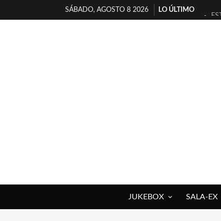
SÁBADO, AGOSTO 8 2026
LO ÚLTIMO
ES
[T
[E
TI
30
MI
D’
MA
JO
YO
JUKEBOX
SALA-EX