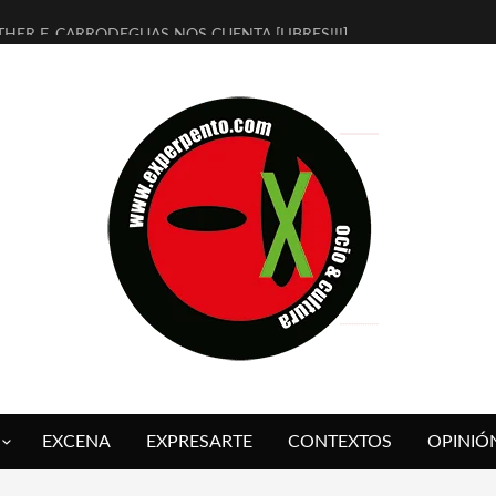
THER F. CARRODEGUAS NOS CUENTA [LIBRES!!!]
ERRA DE GUAPES] DE SANDRA MONFORT
LECTRA JONDA] DE JUAN GUERRERO ZAMORA
MBRE 4, LA ESCUELA DEL DIRECTOR TEATRAL CLAUDIO TOLCACHIR
 AÑOS (NO ES NADA) DE LA KATARSIS DEL TOMATAZO
LITARES JUDÍAS EN #EXVITA
BALDOMEROS REINVENTAN [BITÁCORA 3.0] EN EXVITA
RSHALL FLASH PRESENTA EN EXVITA [RELATIVA SENCILLEZ]
FRE BARDAGÍ EN EXVITA INTERPRETANDO A SERRAT
RCH PRESENTA [CURSO DE ARMONÍA PERSECUTORIA] EN EXVITA
EXCENA
EXPRESARTE
CONTEXTOS
OPINIÓ