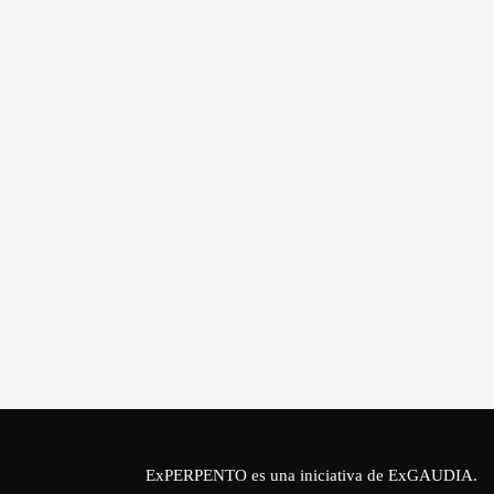
ExPERPENTO es una iniciativa de
ExGAUDIA
.