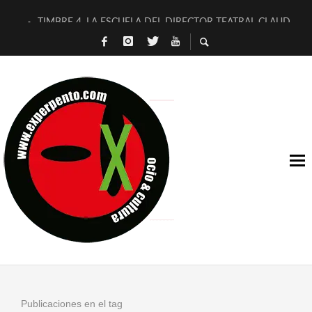
TIMBRE 4, LA ESCUELA DEL DIRECTOR TEATRAL CLAUDIO 
30 AÑOS (NO ES NADA) DE LA KATARSIS DEL TOMATAZO
MILITARES JUDÍAS EN #EXVITA
D’BALDOMEROS REINVENTAN [BITÁCORA 3.0] EN EXVITA
MARSHALL FLASH PRESENTA EN EXVITA [RELATIVA SENCILL
JOFRE BARDAGÍ EN EXVITA INTERPRETANDO A SERRAT
YORCH PRESENTA [CURSO DE ARMONÍA PERSECUTORIA] EN
MAGALÍ SARE NOS EXPLICA [DESCASADA]
«NO TENGO PUTOS SUEÑOS»
[A FUEGO] DE ESTEL DÍAZ
Publicaciones en el tag