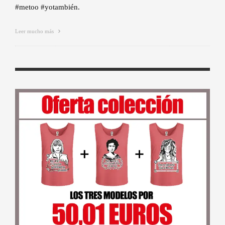
#metoo #yotambién.
Leer mucho más