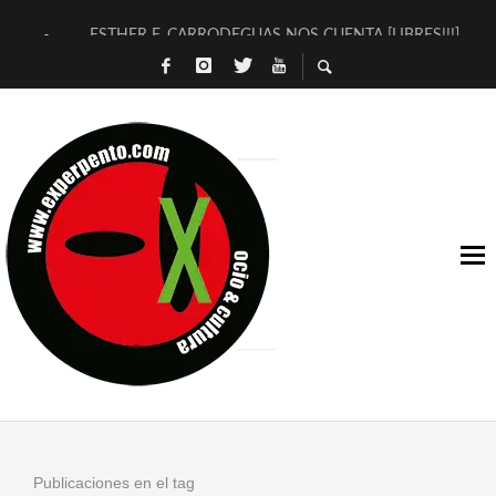
ESTHER F. CARRODEGUAS NOS CUENTA [LIBRES!!!]
[TERRA DE GUAPES] DE SANDRA MONFORT
[ELECTRA JONDA] DE JUAN GUERRERO ZAMORA
TIMBRE 4, LA ESCUELA DEL DIRECTOR TEATRAL CLAUDIO 
30 AÑOS (NO ES NADA) DE LA KATARSIS DEL TOMATAZO
MILITARES JUDÍAS EN #EXVITA
D’BALDOMEROS REINVENTAN [BITÁCORA 3.0] EN EXVITA
MARSHALL FLASH PRESENTA EN EXVITA [RELATIVA SENCILL
JOFRE BARDAGÍ EN EXVITA INTERPRETANDO A SERRAT
YORCH PRESENTA [CURSO DE ARMONÍA PERSECUTORIA] EN
Publicaciones en el tag