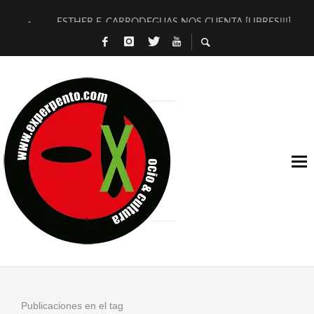
ESTHER F. CARRODEGUAS NOS CUENTA [LIBRES!!!]
[TERRA DE GUAPES] DE SANDRA MONFORT
[ELECTRA JONDA] DE JUAN GUERRERO ZAMORA
TIMBRE 4, LA ESCUELA DEL DIRECTOR TEATRAL CLAUDIO 
30 AÑOS (NO ES NADA) DE LA KATARSIS DEL TOMATAZO
MILITARES JUDÍAS EN #EXVITA
D’BALDOMEROS REINVENTAN [BITÁCORA 3.0] EN EXVITA
MARSHALL FLASH PRESENTA EN EXVITA [RELATIVA SENCILL
JOFRE BARDAGÍ EN EXVITA INTERPRETANDO A SERRAT
YORCH PRESENTA [CURSO DE ARMONÍA PERSECUTORIA] EN
Publicaciones en el tag