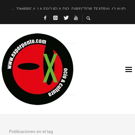
TIMBRE 4, LA ESCUELA DEL DIRECTOR TEATRAL CLAUDIO 
30 AÑOS (NO ES NADA) DE LA KATARSIS DEL TOMATAZO
MILITARES JUDÍAS EN #EXVITA
D’BALDOMEROS REINVENTAN [BITÁCORA 3.0] EN EXVITA
MARSHALL FLASH PRESENTA EN EXVITA [RELATIVA SENCILL
JOFRE BARDAGÍ EN EXVITA INTERPRETANDO A SERRAT
YORCH PRESENTA [CURSO DE ARMONÍA PERSECUTORIA] EN
MAGALÍ SARE NOS EXPLICA [DESCASADA]
«NO TENGO PUTOS SUEÑOS»
[A FUEGO] DE ESTEL DÍAZ
Publicaciones en el tag