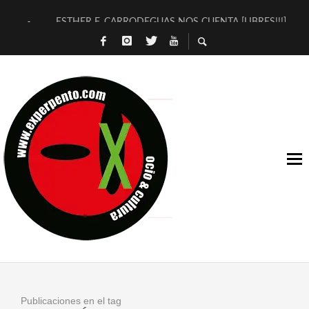
ESTHER F. CARRODEGUAS NOS CUENTA [LIBRES!!!]
[TERRA DE GUAPES] DE SANDRA MONFORT
[ELECTRA JONDA] DE JUAN GUERRERO ZAMORA
TIMBRE 4, LA ESCUELA DEL DIRECTOR TEATRAL CLAUDIO 
30 AÑOS (NO ES NADA) DE LA KATARSIS DEL TOMATAZO
MILITARES JUDÍAS EN #EXVITA
D’BALDOMEROS REINVENTAN [BITÁCORA 3.0] EN EXVITA
MARSHALL FLASH PRESENTA EN EXVITA [RELATIVA SENCILL
JOFRE BARDAGÍ EN EXVITA INTERPRETANDO A SERRAT
YORCH PRESENTA [CURSO DE ARMONÍA PERSECUTORIA] EN
Publicaciones en el tag