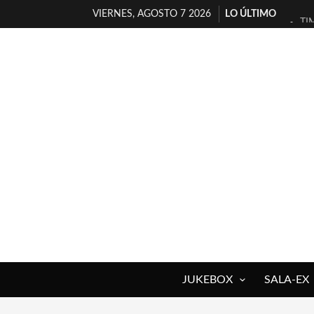
VIERNES, AGOSTO 7 2026
LO ÚLTIMO
TI
30
MI
D’
MA
JO
YO
MA
«N
[A
JUKEBOX
SALA-EX