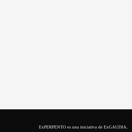
ExPERPENTO es una iniciativa de
ExGAUDIA
.