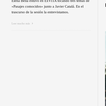
Elena Bella estuvo en ExVITA tocando tres temas de
«Pasajes comocidos» junto a Javier Catalá. En el
trascurso de la sesión la entrevistamos.
Leer mucho más