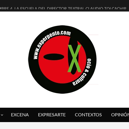
MBRE 4, LA ESCUELA DEL DIRECTOR TEATRAL CLAUDIO TOLCACHIR
 AÑOS (NO ES NADA) DE LA KATARSIS DEL TOMATAZO
LITARES JUDÍAS EN #EXVITA
BALDOMEROS REINVENTAN [BITÁCORA 3.0] EN EXVITA
RSHALL FLASH PRESENTA EN EXVITA [RELATIVA SENCILLEZ]
FRE BARDAGÍ EN EXVITA INTERPRETANDO A SERRAT
RCH PRESENTA [CURSO DE ARMONÍA PERSECUTORIA] EN EXVITA
GALÍ SARE NOS EXPLICA [DESCASADA]
O TENGO PUTOS SUEÑOS»
 FUEGO] DE ESTEL DÍAZ
EXCENA
EXPRESARTE
CONTEXTOS
OPINIÓ