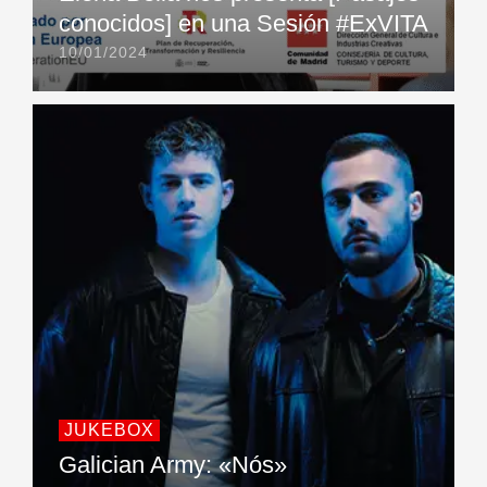
conocidos] en una Sesión #ExVITA
10/01/2024
JUKEBOX
Galician Army: «Nós»