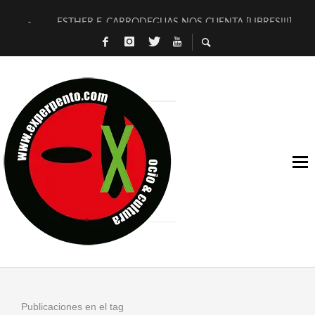
ESTHER F. CARRODEGUAS NOS CUENTA [LIBRES!!!]
[TERRA DE GUAPES] DE SANDRA MONFORT
[ELECTRA JONDA] DE JUAN GUERRERO ZAMORA
TIMBRE 4, LA ESCUELA DEL DIRECTOR TEATRAL CLAUDIO 
30 AÑOS (NO ES NADA) DE LA KATARSIS DEL TOMATAZO
MILITARES JUDÍAS EN #EXVITA
D’BALDOMEROS REINVENTAN [BITÁCORA 3.0] EN EXVITA
MARSHALL FLASH PRESENTA EN EXVITA [RELATIVA SENCILL
JOFRE BARDAGÍ EN EXVITA INTERPRETANDO A SERRAT
YORCH PRESENTA [CURSO DE ARMONÍA PERSECUTORIA] EN
Publicaciones en el tag