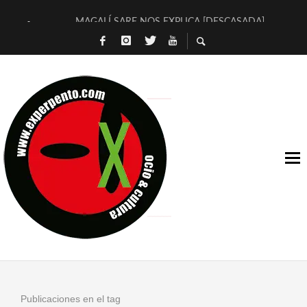
MAGALÍ SARE NOS EXPLICA [DESCASADA]
«NO TENGO PUTOS SUEÑOS»
[A FUEGO] DE ESTEL DÍAZ
[LA BOLA NEGRA] DE JAVIER CALVO Y JAVIER AMBROSSI
OSLO OVNIES LLEGAN CORRIENDO A ARANDA (SONORAMA
FÉLIX CALVO NOS PRESENTA [LAS PALMERAS] (NOVELA DE
[EL SER QUERIDO] DE RODRIGO SOROGOYEN
ENTREVISTA A IVÁN HUMANES POR [EL LIBRO ROJO]
ARRABAL, ARRABAL, ARRABAL, ARRABEAUX
DEL ASOMBRO CASUAL A LA MIRADA PURA: [SOBRE ARTE I
Publicaciones en el tag