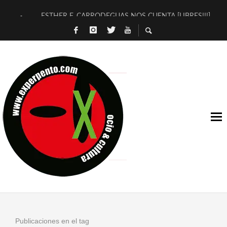
ESTHER F. CARRODEGUAS NOS CUENTA [LIBRES!!!]
[TERRA DE GUAPES] DE SANDRA MONFORT
[ELECTRA JONDA] DE JUAN GUERRERO ZAMORA
TIMBRE 4, LA ESCUELA DEL DIRECTOR TEATRAL CLAUDIO 
30 AÑOS (NO ES NADA) DE LA KATARSIS DEL TOMATAZO
MILITARES JUDÍAS EN #EXVITA
D’BALDOMEROS REINVENTAN [BITÁCORA 3.0] EN EXVITA
MARSHALL FLASH PRESENTA EN EXVITA [RELATIVA SENCILL
JOFRE BARDAGÍ EN EXVITA INTERPRETANDO A SERRAT
YORCH PRESENTA [CURSO DE ARMONÍA PERSECUTORIA] EN
Publicaciones en el tag