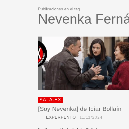
Publicaciones en el tag
Nevenka Fern
SALA-EX
[Soy Nevenka] de Icíar Bollaín
EXPERPENTO
11/11/2024