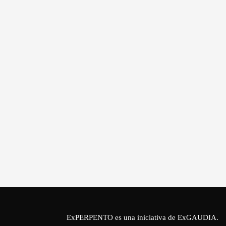
ExPERPENTO es una iniciativa de
ExGAUDIA
.