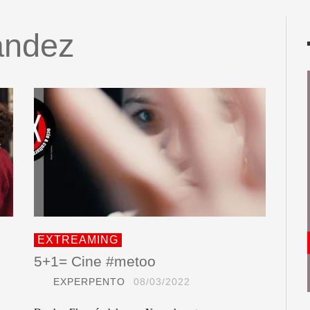
ández
EXTREAMING
5+1= Cine #metoo
EXPERPENTO
08/03/2022