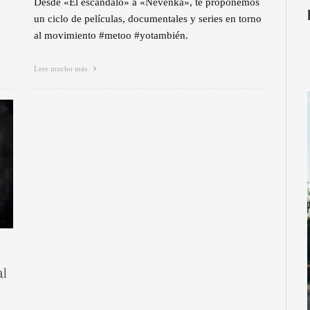
Desde «El escándalo» a «Nevenka», te proponemos
un ciclo de películas, documentales y series en torno
al movimiento #metoo #yotambién.
Leer mucho más
l