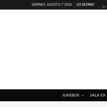
VIERNES, AGOSTO 7 2026
LO ÚLTIMO
[E
TI
30
MI
D’
MA
JO
YO
MA
«N
JUKEBOX
SALA-EX