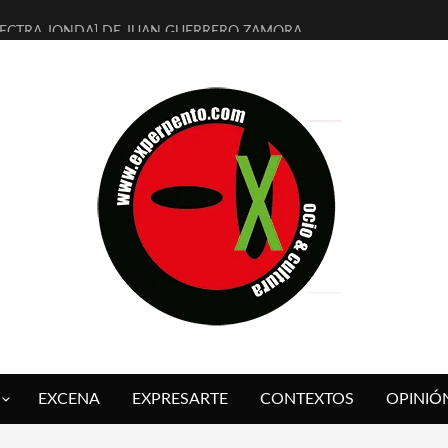
LECTRA JONDA] DE JUAN GUERRERO ZAMORA
MBRE 4, LA ESCUELA DEL DIRECTOR TEATRAL CLAUDIO TOLCACHIR
 AÑOS (NO ES NADA) DE LA KATARSIS DEL TOMATAZO
LITARES JUDÍAS EN #EXVITA
BALDOMEROS REINVENTAN [BITÁCORA 3.0] EN EXVITA
RSHALL FLASH PRESENTA EN EXVITA [RELATIVA SENCILLEZ]
FRE BARDAGÍ EN EXVITA INTERPRETANDO A SERRAT
RCH PRESENTA [CURSO DE ARMONÍA PERSECUTORIA] EN EXVITA
GALÍ SARE NOS EXPLICA [DESCASADA]
O TENGO PUTOS SUEÑOS»
EXCENA
EXPRESARTE
CONTEXTOS
OPINIÓ