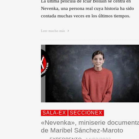
La última película de Icíar Bollaín se centra en
Nevenka, una persona real cuya historia ha sido
contada muchas veces en los últimos tiempos.
Leer mucho más
SALA-EX
SECCIONEX
«Nevenka», miniserie documenta
de Maribel Sánchez-Maroto