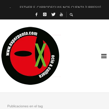
ESTHER F. CARRODEGUAS NOS CUENTA [LIBRES!!!]
[TERRA DE GUAPES] DE SANDRA MONFORT
[ELECTRA JONDA] DE JUAN GUERRERO ZAMORA
TIMBRE 4, LA ESCUELA DEL DIRECTOR TEATRAL CLAUDIO 
30 AÑOS (NO ES NADA) DE LA KATARSIS DEL TOMATAZO
MILITARES JUDÍAS EN #EXVITA
D’BALDOMEROS REINVENTAN [BITÁCORA 3.0] EN EXVITA
MARSHALL FLASH PRESENTA EN EXVITA [RELATIVA SENCILL
JOFRE BARDAGÍ EN EXVITA INTERPRETANDO A SERRAT
YORCH PRESENTA [CURSO DE ARMONÍA PERSECUTORIA] EN
Publicaciones en el tag