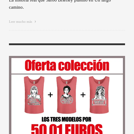
La historia real que Saroo Brierley plasmó en Un largo
camino.
Leer mucho más