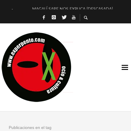
MAGALÍ SARE NOS EXPLICA [DESCASADA]
«NO TENGO PUTOS SUEÑOS»
[A FUEGO] DE ESTEL DÍAZ
[LA BOLA NEGRA] DE JAVIER CALVO Y JAVIER AMBROSSI
OSLO OVNIES LLEGAN CORRIENDO A ARANDA (SONORAMA
FÉLIX CALVO NOS PRESENTA [LAS PALMERAS] (NOVELA DE
[EL SER QUERIDO] DE RODRIGO SOROGOYEN
ENTREVISTA A IVÁN HUMANES POR [EL LIBRO ROJO]
ARRABAL, ARRABAL, ARRABAL, ARRABEAUX
DEL ASOMBRO CASUAL A LA MIRADA PURA: [SOBRE ARTE I
Publicaciones en el tag