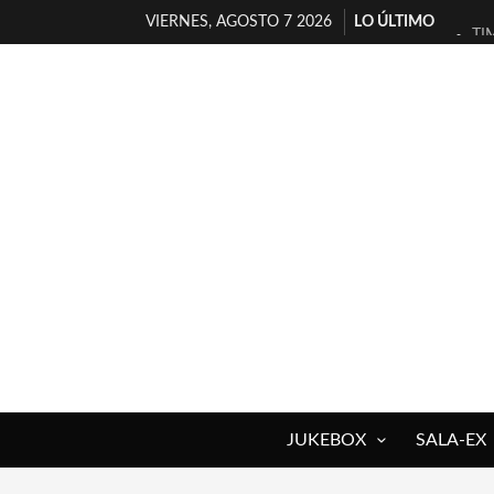
VIERNES, AGOSTO 7 2026
LO ÚLTIMO
TI
30
MI
D’
MA
JO
YO
MA
«N
[A
JUKEBOX
SALA-EX