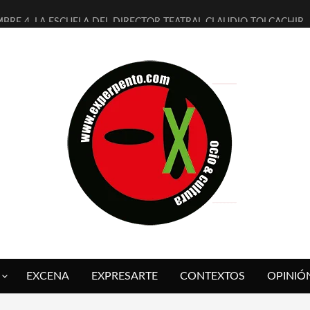
MBRE 4, LA ESCUELA DEL DIRECTOR TEATRAL CLAUDIO TOLCACHIR
 AÑOS (NO ES NADA) DE LA KATARSIS DEL TOMATAZO
LITARES JUDÍAS EN #EXVITA
BALDOMEROS REINVENTAN [BITÁCORA 3.0] EN EXVITA
RSHALL FLASH PRESENTA EN EXVITA [RELATIVA SENCILLEZ]
FRE BARDAGÍ EN EXVITA INTERPRETANDO A SERRAT
RCH PRESENTA [CURSO DE ARMONÍA PERSECUTORIA] EN EXVITA
GALÍ SARE NOS EXPLICA [DESCASADA]
O TENGO PUTOS SUEÑOS»
 FUEGO] DE ESTEL DÍAZ
EXCENA
EXPRESARTE
CONTEXTOS
OPINIÓ