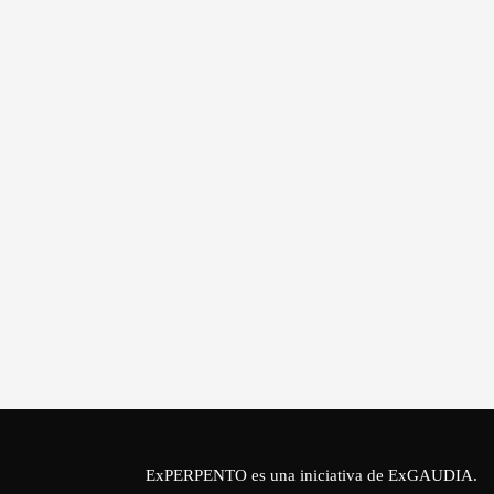
ExPERPENTO es una iniciativa de
ExGAUDIA
.