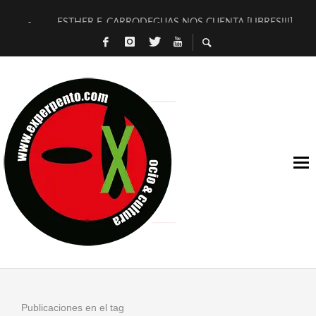
ESTHER F. CARRODEGUAS NOS CUENTA [LIBRES!!!]
[TERRA DE GUAPES] DE SANDRA MONFORT
[ELECTRA JONDA] DE JUAN GUERRERO ZAMORA
TIMBRE 4, LA ESCUELA DEL DIRECTOR TEATRAL CLAUDIO 
30 AÑOS (NO ES NADA) DE LA KATARSIS DEL TOMATAZO
MILITARES JUDÍAS EN #EXVITA
D’BALDOMEROS REINVENTAN [BITÁCORA 3.0] EN EXVITA
MARSHALL FLASH PRESENTA EN EXVITA [RELATIVA SENCILL
JOFRE BARDAGÍ EN EXVITA INTERPRETANDO A SERRAT
YORCH PRESENTA [CURSO DE ARMONÍA PERSECUTORIA] EN
Publicaciones en el tag