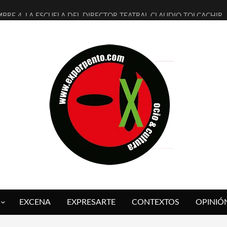
MBRE 4, LA ESCUELA DEL DIRECTOR TEATRAL CLAUDIO TOLCACHIR
 AÑOS (NO ES NADA) DE LA KATARSIS DEL TOMATAZO
LITARES JUDÍAS EN #EXVITA
BALDOMEROS REINVENTAN [BITÁCORA 3.0] EN EXVITA
RSHALL FLASH PRESENTA EN EXVITA [RELATIVA SENCILLEZ]
FRE BARDAGÍ EN EXVITA INTERPRETANDO A SERRAT
RCH PRESENTA [CURSO DE ARMONÍA PERSECUTORIA] EN EXVITA
GALÍ SARE NOS EXPLICA [DESCASADA]
O TENGO PUTOS SUEÑOS»
 FUEGO] DE ESTEL DÍAZ
EXCENA
EXPRESARTE
CONTEXTOS
OPINIÓ