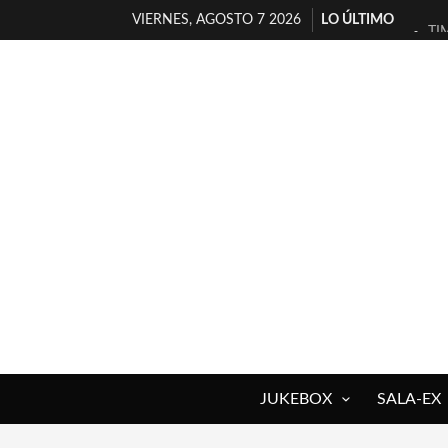
VIERNES, AGOSTO 7 2026
LO ÚLTIMO
TI
30
MI
D’
MA
JO
YO
MA
«N
[A
JUKEBOX
SALA-EX