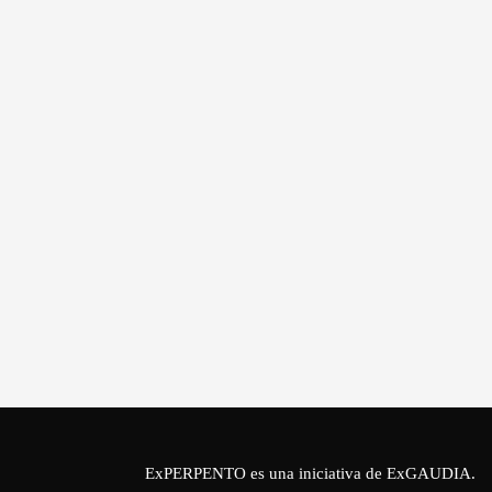
ExPERPENTO es una iniciativa de
ExGAUDIA
.